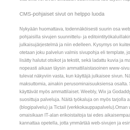
CMS-pohjaiset sivut on helppo luoda
Nykyään huomattava, todennäköisesti suurin osa web-si
pohjaisilla sivujen suunnittelu- ja editointityökaluill
julkaisujärjestelmä ja niin edelleen. Kysymys on kuit
otetaan joku palvelun valmis sivupohja eli template,
lisätty halutut otsikot ja tekstit, sekä ladattu kuvia 
nopeasti aikaan täysin ammattilaistasoinen www-sivu.
tulevat näkyviin vasta, kun käyttäjä julkaisee sivun. N
maksuttomia, ainakin perusominaisuuksiensa osalta. S
käyttävät myös ammattilaiset. Weebly, Wix ja Godadd
suosittuja palveluja. Näitä työkaluja on myös tarjolla 
(blogipalvelu) ja Tictail (verkkokauppapalvelu).Oman
omaisikaan IT-alan erikoistaitoja tai edes aikaisempaa
kannattaa opetella, jotta ymmärtää web-sivujen ja esi