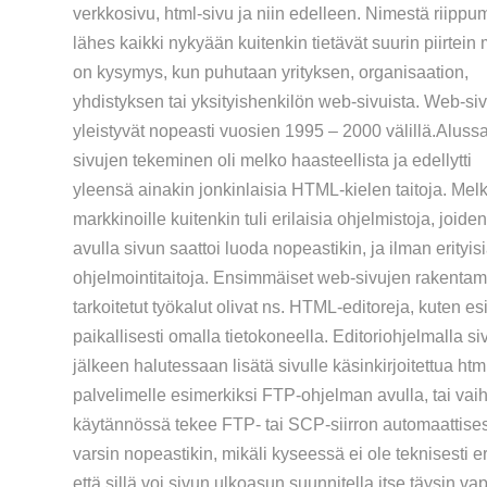
verkkosivu, html-sivu ja niin edelleen. Nimestä riippu
lähes kaikki nykyään kuitenkin tietävät suurin piirtein 
on kysymys, kun puhutaan yrityksen, organisaation,
yhdistyksen tai yksityishenkilön web-sivuista. Web-siv
yleistyvät nopeasti vuosien 1995 – 2000 välillä.Aluss
sivujen tekeminen oli melko haasteellista ja edellytti
yleensä ainakin jonkinlaisia HTML-kielen taitoja. Mel
markkinoille kuitenkin tuli erilaisia ohjelmistoja, joide
avulla sivun saattoi luoda nopeastikin, ja ilman erityis
ohjelmointitaitoja. Ensimmäiset web-sivujen rakenta
tarkoitetut työkalut olivat ns. HTML-editoreja, kuten 
paikallisesti omalla tietokoneella. Editoriohjelmalla siv
jälkeen halutessaan lisätä sivulle käsinkirjoitettua htm
palvelimelle esimerkiksi FTP-ohjelman avulla, tai vaih
käytännössä tekee FTP- tai SCP-siirron automaattises
varsin nopeastikin, mikäli kyseessä ei ole teknisesti 
että sillä voi sivun ulkoasun suunnitella itse täysin vap