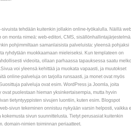
vuista tehdään kuitenkin jollakin online-työkalulla. Näillä we
akin on monta nimeä: web-editori, CMS, sisällönhallintajärjestelmä
enkin pohjimmiltaan samanlaisista palveluista: yleensä pohjaksi
 jota ryhdytään muokkaamaan mieleiseksi. Kun templateen on
ja mahdollisesti videoita, ollaan parhaassa tapauksessa saatu melk
Sivua voi yleensä kehittää ja muokata vapaasti, ja muutokset
äitä online-palveluja on tarjolla runsaasti, ja monet ovat myös
uosittuja palveluja ovat esim. WordPress ja Joomla, joita
y ovat puolestaan hieman yksinkertaisempia, mutta hyvin
aivan tietyntyyppisten sivujen luontiin, kuten esim. Blogspot
 web-sivun tekeminen onnistuu nykyään varsin helposti, vaikka e
 kokemusta sivun suunnittelusta. Tietyt perusasiat kuitenkin
m. domain-nimien toiminnan periaatteet.