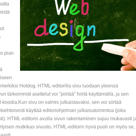
matta
mistä
ut
a
ko pian
n
iä
miseen
esimerkiksi Hotdog. HTML-editorilla sivu luodaan yleensä
un tärkeimmät asettelut voi ”piirtää” hiirtä käyttämällä, ja sen
l-koodia.Kun sivu on valmis julkaistavaksi, sen voi siirtää
toehtoisesti käyttää editoriohjelman julkaisutoimintoa (joka
ti). HTML-editorin avulla sivun rakentaminen sujuu mukavasti j
erityisen mutkikas sivusto. HTML-editorin hyvä puoli on myös se,
aasti.