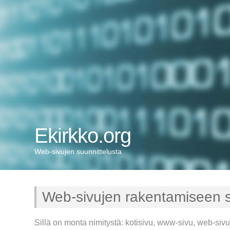
Ekirkko.org
Web-sivujen suunnittelusta
Web-sivujen rakentamiseen s
Sillä on monta nimitystä: kotisivu, www-sivu, web-sivu